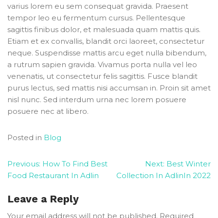
varius lorem eu sem consequat gravida. Praesent
tempor leo eu fermentum cursus. Pellentesque
sagittis finibus dolor, et malesuada quam mattis quis.
Etiam et ex convallis, blandit orci laoreet, consectetur
neque. Suspendisse mattis arcu eget nulla bibendum,
a rutrum sapien gravida. Vivamus porta nulla vel leo
venenatis, ut consectetur felis sagittis. Fusce blandit
purus lectus, sed mattis nisi accumsan in. Proin sit amet
nisl nunc. Sed interdum urna nec lorem posuere
posuere nec at libero.
Posted in
Blog
Post
Previous:
How To Find Best
Next:
Best Winter
Food Restaurant In Adlin
Collection In AdlinIn 2022
navigation
Leave a Reply
Your email address will not be published.
Required